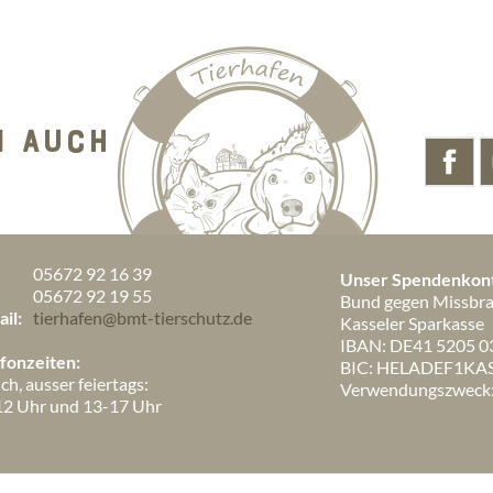
N AUCH
05672 92 16 39
Unser Spendenkon
:
05672 92 19 55
Bund gegen Missbrau
il:
tierhafen@bmt-tierschutz.de
Kasseler Sparkasse
IBAN: DE41 5205 0
fonzeiten:
BIC: HELADEF1KA
ich, ausser feiertags:
Verwendungszweck: 
12 Uhr und 13-17 Uhr