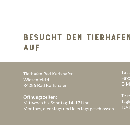
BESUCHT DEN TIERHAFE
AUF
Tel.:
Tierhafen Bad Karlshafen
Fax
Wiesenfeld 4
E-Ma
34385 Bad Karlshafen
Tele
Öffnungszeiten:
Tägl
Mittwoch bis Sonntag 14-17 Uhr
10-
Montags, dienstags und feiertags geschlossen.