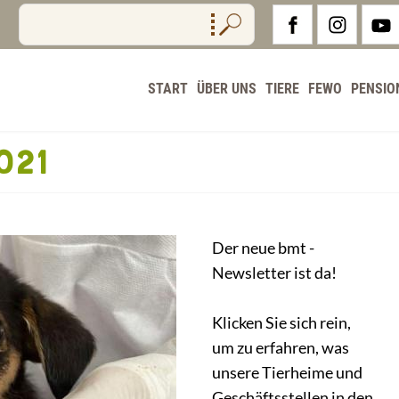
START
ÜBER UNS
TIERE
FEWO
PENSIO
021
Der neue bmt -
Newsletter ist da!
Klicken Sie sich rein,
um zu erfahren, was
unsere Tierheime und
Geschäftsstellen in den