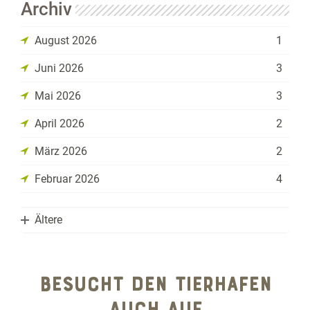
Archiv
August 2026
1
Juni 2026
3
Mai 2026
3
April 2026
2
März 2026
2
Februar 2026
4
Ältere
2025
BESUCHT DEN TIERHAFEN
2024
Dezember 2025
5
AUCH AUF
2023