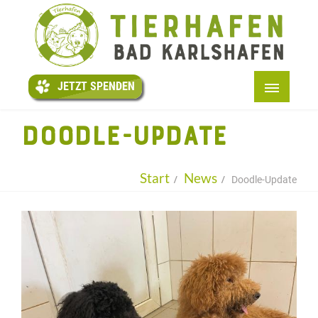
JETZT
SPENDEN
JETZT SPENDEN
START
DOODLE-UPDATE
+
ÜBER UNS
+
TIERE
Start
News
Doodle-Update
FEWO
+
PENSION
+
HELFEN
+
INFOS
LESEN