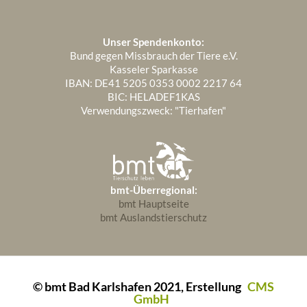
März 2022
3
Januar 2023
1
Januar 2024
2
Februar 2022
3
Unser Spendenkonto:
Januar 2022
Bund gegen Missbrauch der Tiere e.V.
4
Kasseler Sparkasse
IBAN: DE41 5205 0353 0002 2217 64
BIC: HELADEF1KAS
Verwendungszweck: "Tierhafen"
bmt-Überregional:
bmt Hauptseite
bmt Auslandstierschutz
© bmt Bad Karlshafen 2021, Erstellung
CMS
GmbH