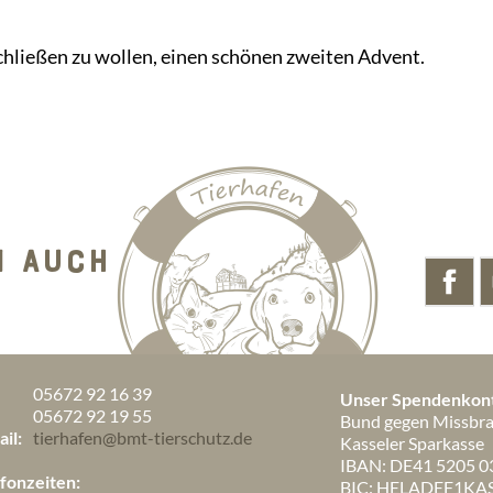
hließen zu wollen, einen schönen zweiten Advent.
N AUCH
05672 92 16 39
Unser Spendenkon
:
05672 92 19 55
Bund gegen Missbrau
il:
tierhafen@bmt-tierschutz.de
Kasseler Sparkasse
IBAN: DE41 5205 0
fonzeiten:
BIC: HELADEF1KA