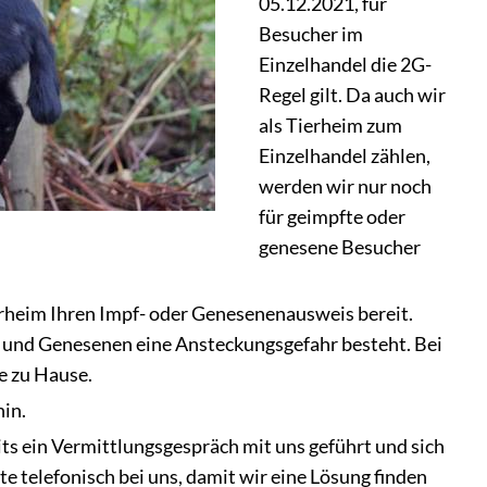
05.12.2021, für
Besucher im
Einzelhandel die 2G-
Regel gilt. Da auch wir
als Tierheim zum
Einzelhandel zählen,
werden wir nur noch
für geimpfte oder
genesene Besucher
Tierheim Ihren Impf- oder Genesenenausweis bereit.
 und Genesenen eine Ansteckungsgefahr besteht. Bei
e zu Hause.
in.
eits ein Vermittlungsgespräch mit uns geführt und sich
tte telefonisch bei uns, damit wir eine Lösung finden